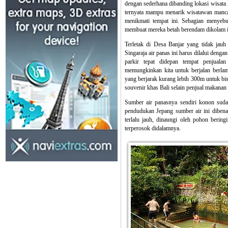
dengan sederhana dibanding lokasi wisata l
ternyata mampu menarik wisatawan mancan
menikmati tempat ini. Sebagian menyebu
membuat mereka betah berendam dikolam i
Terletak di Desa Banjar yang tidak jauh
Singaraja air panas ini harus dilalui deng
parkir tepat didepan tempat penjualan
memungkinkan kita untuk berjalan berlam
yang berjarak kurang lebih 300m untuk bis
souvenir khas Bali selain penjual makana
Sumber air panasnya sendiri konon sudah
pendudukan Jepang sumber air ini dibenah
terlalu jauh, dinaungi oleh pohon berin
terperosok didalamnya.