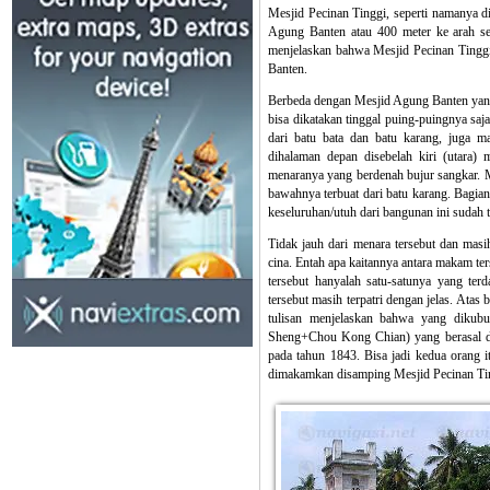
Mesjid Pecinan Tinggi, seperti namanya d
Agung Banten atau 400 meter ke arah sela
menjelaskan bahwa Mesjid Pecinan Tinggi
Banten.
Berbeda dengan Mesjid Agung Banten yang
bisa dikatakan tinggal puing-puingnya saj
dari batu bata dan batu karang, juga m
dihalaman depan disebelah kiri (utara) 
menaranya yang berdenah bujur sangkar. Me
bawahnya terbuat dari batu karang. Bagian
keseluruhan/utuh dari bangunan ini sudah 
Tidak jauh dari menara tersebut dan mas
cina. Entah apa kaitannya antara makam te
tersebut hanyalah satu-satunya yang ter
tersebut masih terpatri dengan jelas. Ata
tulisan menjelaskan bahwa yang dikubu
Sheng+Chou Kong Chian) yang berasal dar
pada tahun 1843. Bisa jadi kedua orang 
dimakamkan disamping Mesjid Pecinan Ti