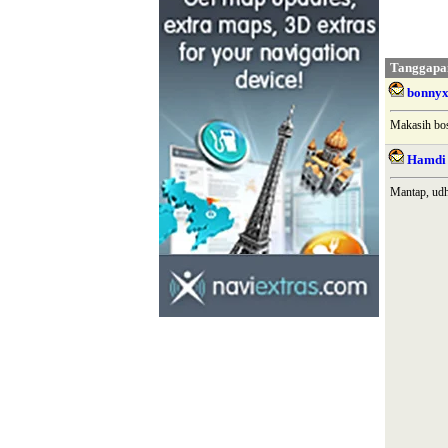
Tanggapa
bonny
Makasih bos
Hamdi
Mantap, udh