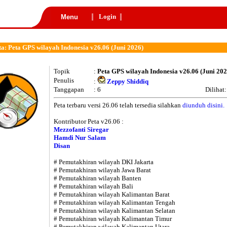
Login
Menu
a: Peta GPS wilayah Indonesia v26.06 (Juni 2026)
Topik
:
Peta GPS wilayah Indonesia v26.06 (Juni 202
Penulis
:
Zeppy Shiddiq
Tanggapan
: 6
Dilihat
Peta terbaru versi 26.06 telah tersedia silahkan
diunduh disini.
Kontributor Peta v26.06 :
Mezzofanti Siregar
Hamdi Nur Salam
Disan
# Pemutakhiran wilayah DKI Jakarta
# Pemutakhiran wilayah Jawa Barat
# Pemutakhiran wilayah Banten
# Pemutakhiran wilayah Bali
# Pemutakhiran wilayah Kalimantan Barat
# Pemutakhiran wilayah Kalimantan Tengah
# Pemutakhiran wilayah Kalimantan Selatan
# Pemutakhiran wilayah Kalimantan Timur
# Pemutakhiran wilayah Kalimantan Utara