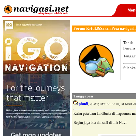
Men
Forum Kritik&Saran Peta navigasi.ne
Topik
Penulis
Tangga
Silahka
Tanggapan
pbudi
,
(GMT) 03:41:21 Selasa, 31 Maret 20
Kalau peta baru ini dibuka di mapsource ma
Begitu juga bila diinstall di unit Nuvi.