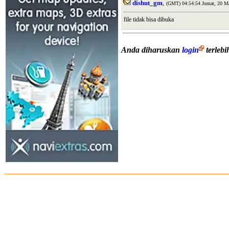
dishut_gm
,
(GMT) 04:54:54 Jumat, 20 Ma
file tidak bisa dibuka
Anda diharuskan
login
terleb