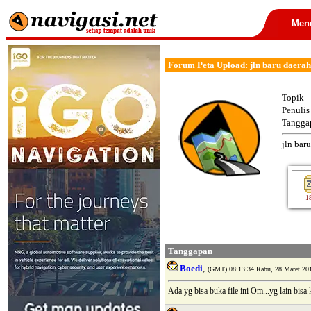
Men
Forum Peta Upload: jln baru daera
Topik
Penulis
Tangga
jln bar
1
Tanggapan
Boedi
,
(GMT) 08:13:34 Rabu, 28 Maret 20
Ada yg bisa buka file ini Om...yg lain bisa k