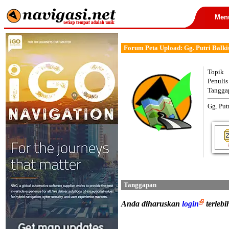
Men
Forum Peta Upload: Gg. Putri Balki
Topik
Penulis
Tangga
Gg. Put
Tanggapan
Anda diharuskan
login
terleb