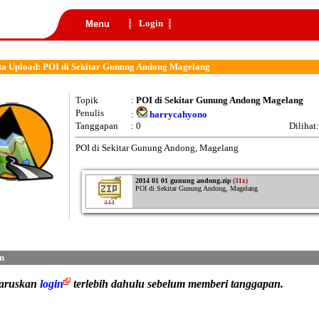
Login
Menu
a Upload: POI di Sekitar Gunung Andong Magelang
Topik
:
POI di Sekitar Gunung Andong Magelang
Penulis
:
harrycahyono
Tanggapan
: 0
Dilihat
POI di Sekitar Gunung Andong, Magelang
2014 01 01 gunung andong.zip
(31x)
POI di Sekitar Gunung Andong, Magelang
444
n
haruskan
login
terlebih dahulu sebelum memberi tanggapan.