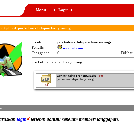
Login
Menu
a Upload: poi kuliner lalapan banyuwangi
Topik
:
poi kuliner lalapan banyuwangi
Penulis
:
antonchimo
Tanggapan
: 0
Dilihat
poi kuliner lalapan banyuwangi
warung pojok bedo dewek.zip
(10x)
poi kuliner lalapan banyuwangi
561
n
haruskan
login
terlebih dahulu sebelum memberi tanggapan.