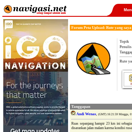
Men
Forum Peta Upload: Rute yang saya 
Topik
Penulis
Tangga
Rute ya
8
Tanggapan
Andi Wenas
,
(GMT) 16:21:59 Minggu, 01
Ruas sepanjang hampir 23 km ini sebagian
disarankan jalan malam karena kondisi rusa