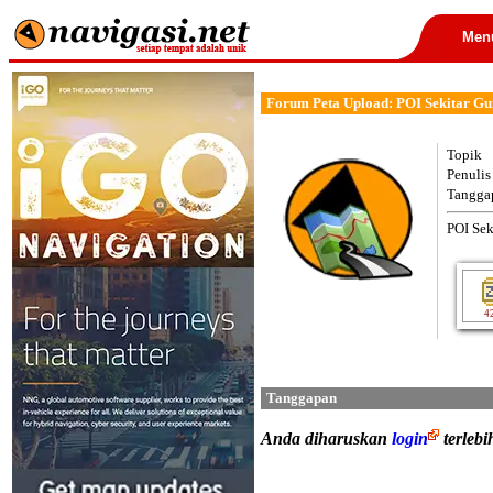
Men
Forum Peta Upload: POI Sekitar G
Topik
Penulis
Tangga
POI Se
4
Tanggapan
Anda diharuskan
login
terleb