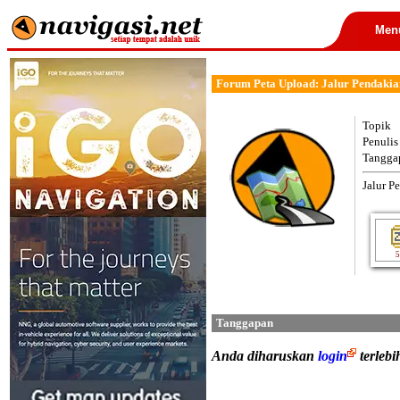
Men
Forum Peta Upload: Jalur Pendakia
Topik
Penulis
Tangga
Jalur P
5
Tanggapan
Anda diharuskan
login
terleb