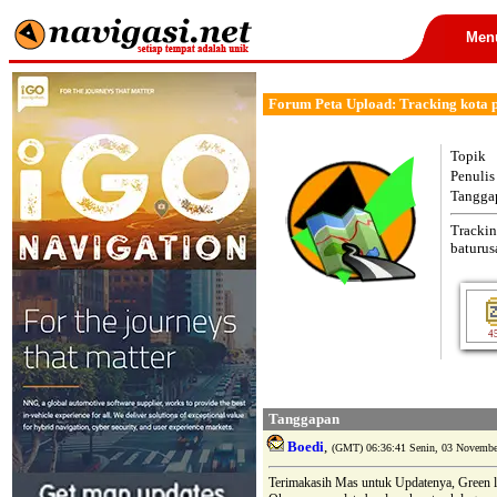
Men
Forum Peta Upload: Tracking kota
Topik
Penulis
Tangga
Trackin
baturus
4
Tanggapan
Boedi
,
(GMT) 06:36:41 Senin, 03 Novembe
Terimakasih Mas untuk Updatenya, Green la