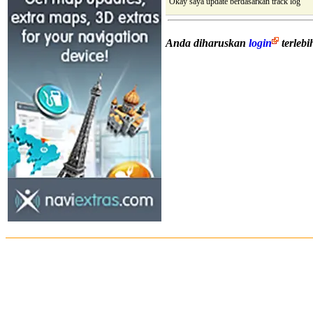
Okay saya update berdasarkan track log
Anda diharuskan
login
terleb