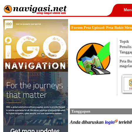
Men
Forum Peta Upload: Peta Bukit Me
Topik
Penulis
Tangga
Peta Bu
magela
10
Tanggapan
Anda diharuskan
login
terleb