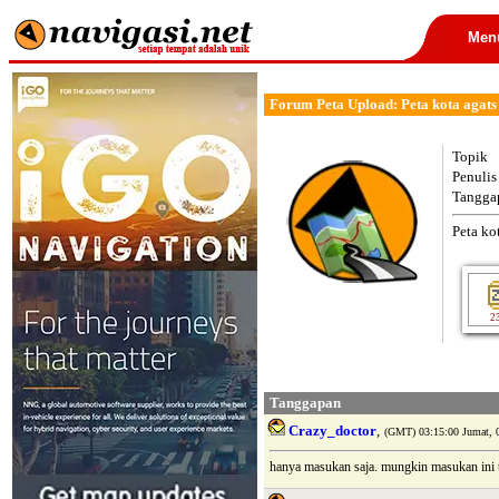
Men
Forum Peta Upload: Peta kota agats
Topik
Penulis
Tangga
Peta ko
2
Tanggapan
Crazy_doctor
,
(GMT) 03:15:00 Jumat, 0
hanya masukan saja. mungkin masukan ini te