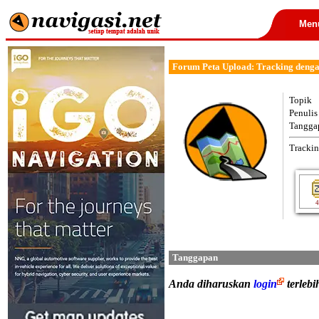
Men
Forum Peta Upload: Tracking denga
Topik
Penulis
Tangga
Trackin
4
Tanggapan
Anda diharuskan
login
terleb