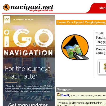
Men
Forum Peta Upload: Pangkalpinang
Topik
Penulis
Tangga
Pangka
editing
1
Tanggapan
Boedi
,
(GMT) 12:40:25 Selasa, 05 Mei 201
Terimakasih Mas sudah saya tambahkan,,,, 