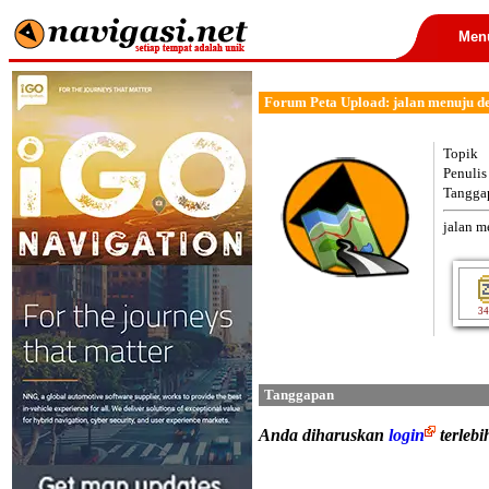
Men
Forum Peta Upload: jalan menuju de
Topik
Penulis
Tangga
jalan m
34
Tanggapan
Anda diharuskan
login
terleb