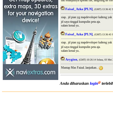
utk selanjutnya upload file, langsung ke fo
Faisal_Azka [PLN]
,
(GMT) 13:36:42 S
siap.. jd pian yg mapdevoloper kalteng yak
jd saya tinggal kumpulin peta aja.
salam kenal ya..
Faisal_Azka [PLN]
,
(GMT) 13:36:43 S
siap.. jd pian yg mapdevoloper kalteng yak
jd saya tinggal kumpulin peta aja.
salam kenal ya..
Arygion
,
(GMT) 10:26:14 Selasa, 03 Mei 
Mantap Mas Faizal..lanjutkan..
Anda diharuskan
login
terleb