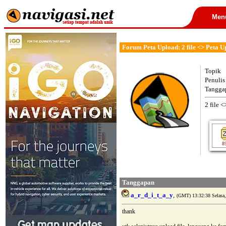
Men
Forum Peta Upload: 2 file <> Peta
Topik
Penulis
Tangga
2 file 
8
Tanggapan
a_r_d_i_t_a_y
,
(GMT) 13:32:38 Selasa,
thank