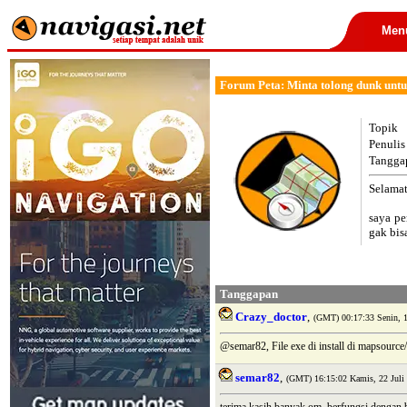
Men
Forum Peta: Minta tolong dunk unt
Topik
Penulis
Tangga
Selama
saya pe
gak bis
Tanggapan
Crazy_doctor
,
(GMT) 00:17:33 Senin, 1
@semar82, File exe di install di mapsource
semar82
,
(GMT) 16:15:02 Kamis, 22 Juli