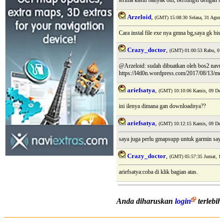
terima kasih banyak om, berfungsi dengan b
Arzeloid
,
(GMT) 15:08:30 Selasa, 31 Agus
Cara instal file exe nya gmna bg,saya gk bis
Crazy_doctor
,
(GMT) 01:00:53 Rabu, 0
@Arzeloid: sudah dibuatkan oleh bos2 navne
https://l4tl0n.wordpress.com/2017/08/13/m
ariefsatya
,
(GMT) 10:10:06 Kamis, 09 De
ini ilenya dimana gan downloadnya??
ariefsatya
,
(GMT) 10:12:15 Kamis, 09 De
saya juga perlu gmapsupp untuk garmin say
Crazy_doctor
,
(GMT) 05:57:35 Jumat, 
ariefsatya:coba di klik bagian atas.
Anda diharuskan
login
terleb