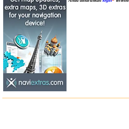
Anda diharuskan
login
terleb