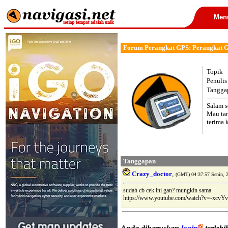
Men
Forum Perangkat GPS: Perangkat GP
Topik
Penulis
Tangga
Salam s
Mau tan
terima 
Tanggapan
Crazy_doctor
,
(GMT) 04:37:57 Senin, 
sudah cb cek ini gan? mungkin sama
https://www.youtube.com/watch?v=-xcv