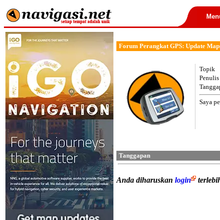
Men
Forum Perangkat GPS: Update Map
Topik
Penulis
Tangga
Saya pe
Tanggapan
Anda diharuskan
login
terleb