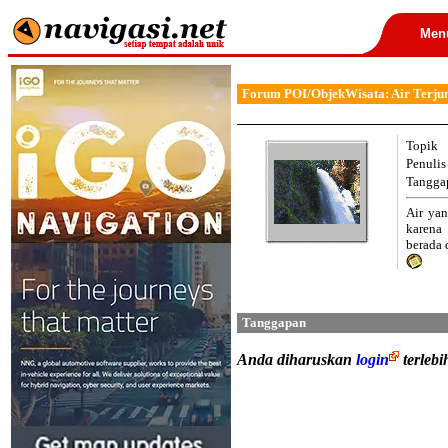
Men
Forum POI/ObjekWisata: Air Terju
Topik
Penulis
Tangga
Air yan
karena
berada d
Tanggapan
Anda diharuskan
login
terleb