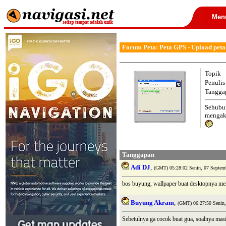
Men
Forum Peta: Peta GPS - Upload peta
Topik
Penulis
Tangga
Sehubu
mengaki
Tanggapan
Adi DJ
,
(GMT) 05:28:02 Senin, 07 Septem
bos buyung, wallpaper buat desktopnya me
Buyung Akram
,
(GMT) 06:27:50 Senin,
Sebetulnya ga cocok buat gua, soalnya m