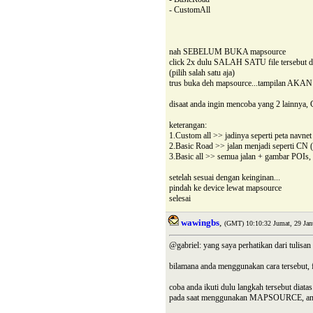
- CustomAll
nah SEBELUM BUKA mapsource
click 2x dulu SALAH SATU file tersebut dia
(pilih salah satu aja)
trus buka deh mapsource...tampilan AKAN
disaat anda ingin mencoba yang 2 lainnya
keterangan:
1.Custom all >> jadinya seperti peta navnet 
2.Basic Road >> jalan menjadi seperti CN 
3.Basic all >> semua jalan + gambar POIs
setelah sesuai dengan keinginan...
pindah ke device lewat mapsource
selesai
wawingbs
,
(GMT) 10:10:32 Jumat, 29 Jan
@gabriel: yang saya perhatikan dari tulisa
bilamana anda menggunakan cara tersebu
coba anda ikuti dulu langkah tersebut diatas.
pada saat menggunakan MAPSOURCE, anda pil