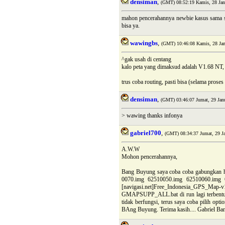
densiman
,
(GMT) 08:52:19 Kamis, 28 Jan
mahon pencerahannya newbie kasus sama se
bisa ya.
wawingbs
,
(GMT) 10:46:08 Kamis, 28 Jan
^gak usah di centang
kalo peta yang dimaksud adalah V1.68 NT, t
trus coba routing, pasti bisa (selama pros
densiman
,
(GMT) 03:46:07 Jumat, 29 Janu
> wawing thanks infonya
gabriel700
,
(GMT) 08:34:37 Jumat, 29 Ja
A.W.W
Mohon pencerahannya,
Bang Buyung saya coba coba gabungkan h
0070.img 62510050.img 62510060.img 
[navigasi.net]Free_Indonesia_GPS_Ma
GMAPSUPP_ALL.bat di run lagi terbentuk
tidak berfungsi, terus saya coba pilih opt
BAng Buyung. Terima kasih.... Gabriel B