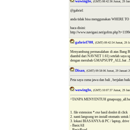
wawingbs
,
(GMT) 08:42:36 Jumat, 29 Jan
@gabriel:
anda tidak bisa menggunakan WHERE TO d
baca disini:
http://www.navigasi.net/gofrm.php?t=1
gabriel700
,
(GMT) 09:42:54 Jumat, 29 Ja
Menyambung permasalahan di atas Bang 
diambil dari NAVNET 1.61) setelah saya up
dengan merubah GMAPSUPP_ALL.bat 
Disan
,
(GMT) 09:58:06 Jumat, 29 Januari 2
Peta saya cuma jawa dan bali , berjalan b
wawingbs
,
(GMT) 10:07:37 Jumat, 29 Jan
^TANPA MENYENTUH gmapsupp_all.bat.
1. file extension *.exe hasil donlot di click
2. nanti langsung ter-install otomatis 
3. lokasi BIASANYA di PC / laptop, drive 
- BasicAll
- BasicRoad