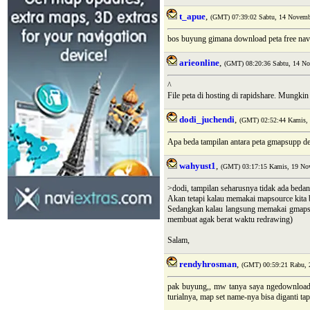
t_apue
,
(GMT) 07:39:02 Sabtu, 14 Novemb
bos buyung gimana download peta free navig
arieonline
,
(GMT) 08:20:36 Sabtu, 14 No
^
File peta di hosting di rapidshare. Mungki
dodi_juchendi
,
(GMT) 02:52:44 Kamis,
Apa beda tampilan antara peta gmapsupp d
wahyust1
,
(GMT) 03:17:15 Kamis, 19 No
>dodi, tampilan seharusnya tidak ada bedan
Akan tetapi kalau memakai mapsource kita 
Sedangkan kalau langsung memakai gmapsupp
membuat agak berat waktu redrawing)
Salam,
rendyhrosman
,
(GMT) 00:59:21 Rabu, 2
pak buyung,, mw tanya saya ngedownload 
turialnya, map set name-nya bisa diganti tap