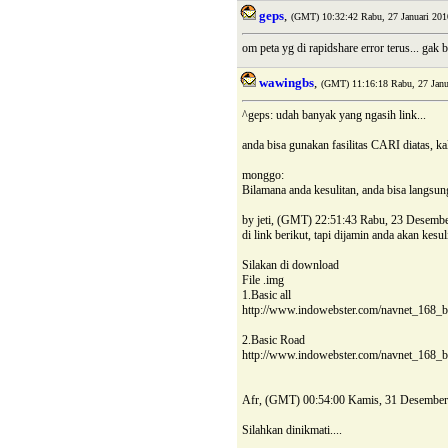
geps
,
(GMT) 10:32:42 Rabu, 27 Januari 201
om peta yg di rapidshare error terus... gak 
wawingbs
,
(GMT) 11:16:18 Rabu, 27 Janu
^geps: udah banyak yang ngasih link...
anda bisa gunakan fasilitas CARI diatas, k
monggo:
Bilamana anda kesulitan, anda bisa langsu
by jeti, (GMT) 22:51:43 Rabu, 23 Desemb
di link berikut, tapi dijamin anda akan kes
Silakan di download
File .img
1.Basic all
http://www.indowebster.com/navnet_168_ba
2.Basic Road
http://www.indowebster.com/navnet_168_b
Afr, (GMT) 00:54:00 Kamis, 31 Desember
Silahkan dinikmati....