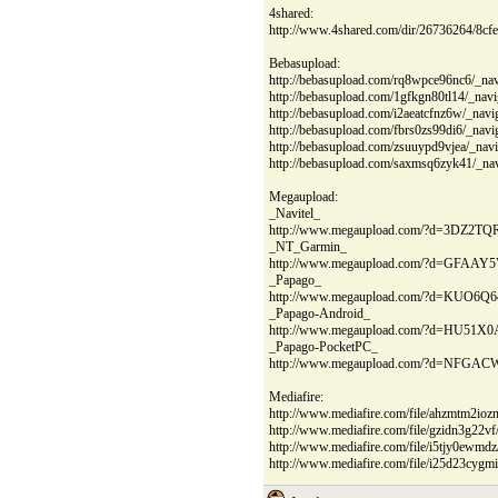
4shared:
http://www.4shared.com/dir/26736264/8cfe
Bebasupload:
http://bebasupload.com/rq8wpce96nc6/_na
http://bebasupload.com/1gfkgn80tl14/_na
http://bebasupload.com/i2aeatcfnz6w/_na
http://bebasupload.com/fbrs0zs99di6/_na
http://bebasupload.com/zsuuypd9vjea/_na
http://bebasupload.com/saxmsq6zyk41/_n
Megaupload:
_Navitel_
http://www.megaupload.com/?d=3DZ2T
_NT_Garmin_
http://www.megaupload.com/?d=GFAAY
_Papago_
http://www.megaupload.com/?d=KUO6Q
_Papago-Android_
http://www.megaupload.com/?d=HU51X
_Papago-PocketPC_
http://www.megaupload.com/?d=NFGAC
Mediafire:
http://www.mediafire.com/file/ahzmtm2io
http://www.mediafire.com/file/gzidn3g22
http://www.mediafire.com/file/i5tjy0ewm
http://www.mediafire.com/file/i25d23cy