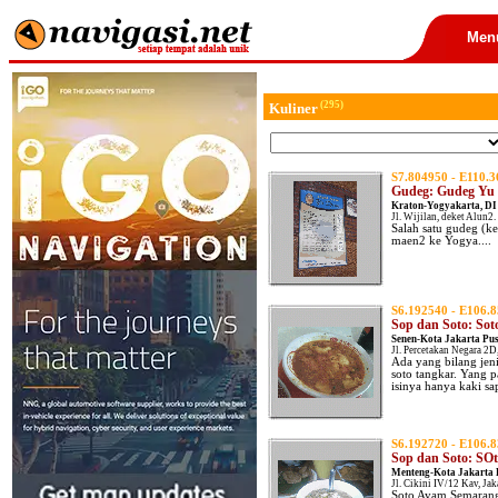
Men
(295)
Kuliner
S7.804950 - E110.
Gudeg: Gudeg Yu
Kraton-Yogyakarta, DI
Jl. Wijilan, deket Alun2
Salah satu gudeg (ke
maen2 ke Yogya....
S6.192540 - E106.
Sop dan Soto: Sot
Senen-Kota Jakarta Pus
Jl. Percetakan Negara 2D,
Ada yang bilang jeni
soto tangkar. Yang p
isinya hanya kaki sap
S6.192720 - E106.
Sop dan Soto: SO
Menteng-Kota Jakarta 
Jl. Cikini IV/12 Kav, Jak
Soto Ayam Semarang