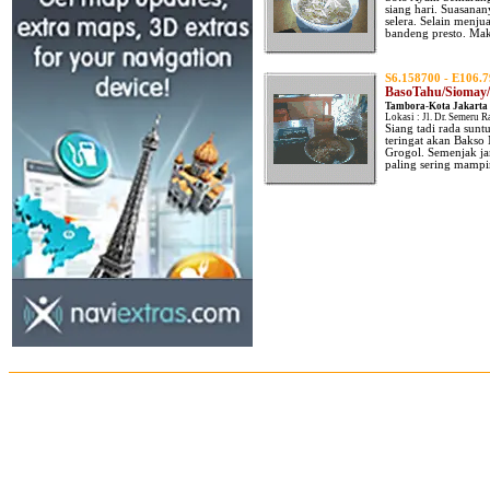
siang hari. Suasana
selera. Selain menju
bandeng presto. Ma
S6.158700 - E106.
BasoTahu/Siomay/
Tambora-Kota Jakarta 
Lokasi : Jl. Dr. Semeru 
Siang tadi rada sunt
teringat akan Bakso 
Grogol. Semenjak ja
paling sering mampir