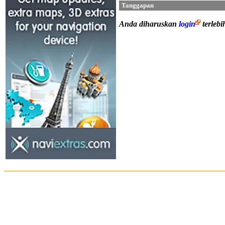
Tanggapan
Anda diharuskan
login
terleb