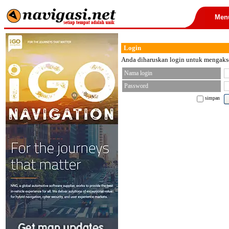
Men
Login
Anda diharuskan login untuk mengakses
Nama login
Password
simpan
< font color="black">