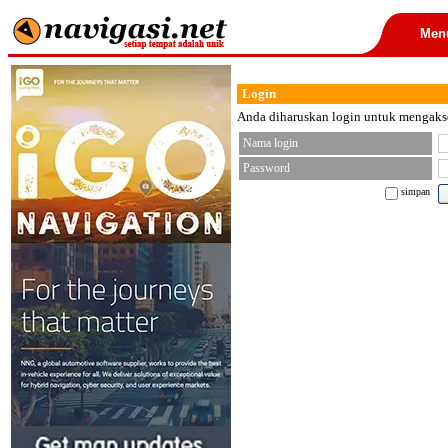
Men
Login
Anda diharuskan login untuk mengakses
Nama login
Password
simpan
< font color="black">