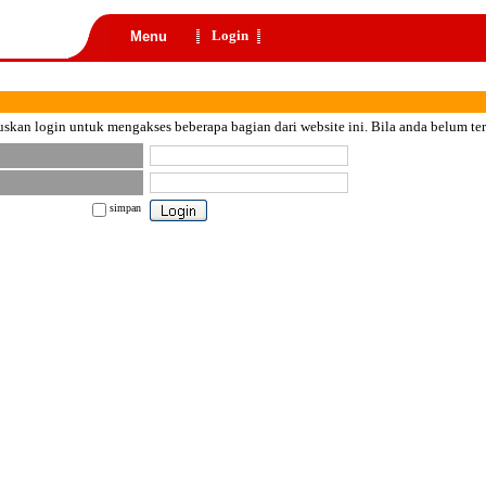
Login
Menu
skan login untuk mengakses beberapa bagian dari website ini. Bila anda belum te
simpan
nt color="black">