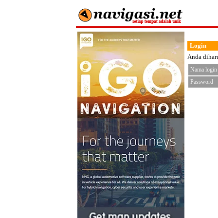
Login
Anda diharu
Nama login
Password
< fo