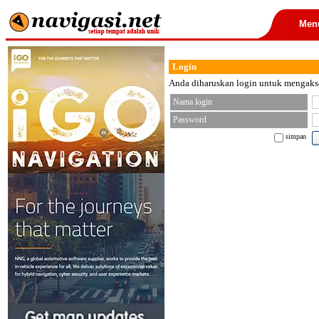
Men
Login
Anda diharuskan login untuk mengakses
Nama login
Password
simpan
< font color="black">