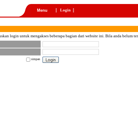
Login
Menu
skan login untuk mengakses beberapa bagian dari website ini. Bila anda belum te
simpan
nt color="black">