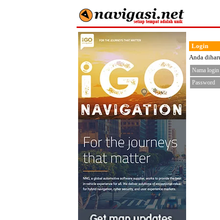
Login
Anda diharu
Nama login
Password
< fo