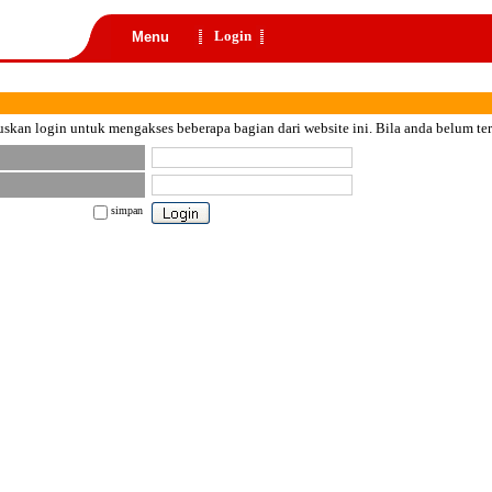
Login
Menu
skan login untuk mengakses beberapa bagian dari website ini. Bila anda belum te
simpan
nt color="black">