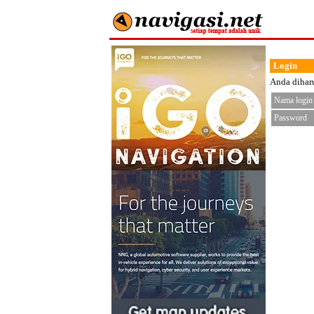
Login
Anda diharu
Nama login
Password
< fo