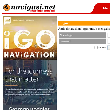
Men
Login
Anda diharuskan login untuk mengakses
Nama login
Password
simpan
< font color="black">