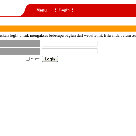
Login
Menu
skan login untuk mengakses beberapa bagian dari website ini. Bila anda belum te
simpan
nt color="black">