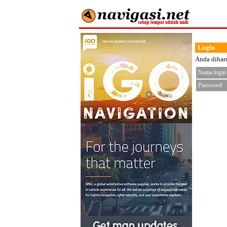
Login
Anda diharu
Nama login
Password
< fo