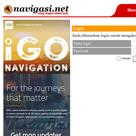
Men
Login
Anda diharuskan login untuk mengakses
Nama login
Password
simpan
< font color="black">