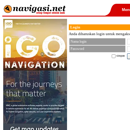
Men
Login
Anda diharuskan login untuk mengakses
Nama login
Password
simpan
< font color="black">