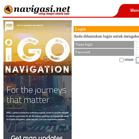
Men
Login
Anda diharuskan login untuk mengakses
Nama login
Password
simpan
< font color="black">