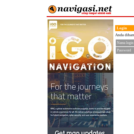
Login
Anda diharu
Nama login
Password
< fo