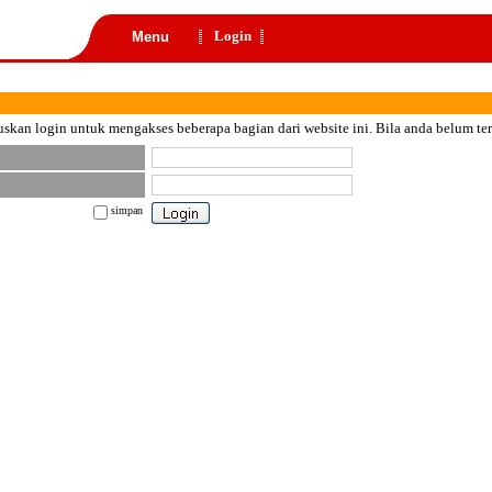
Login
Menu
skan login untuk mengakses beberapa bagian dari website ini. Bila anda belum te
simpan
nt color="black">