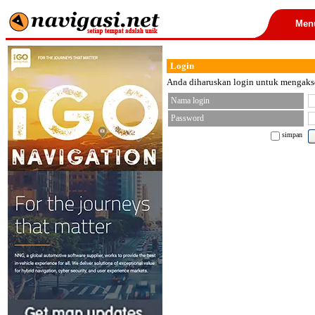
Men
Login
Anda diharuskan login untuk mengakses
Nama login
Password
simpan
< font color="black">