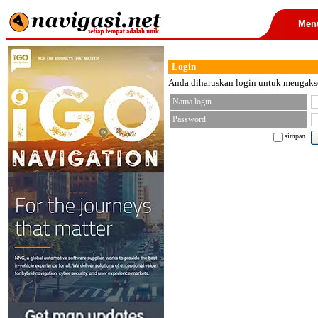
Men
Login
Anda diharuskan login untuk mengakses
Nama login
Password
simpan
< font color="black">