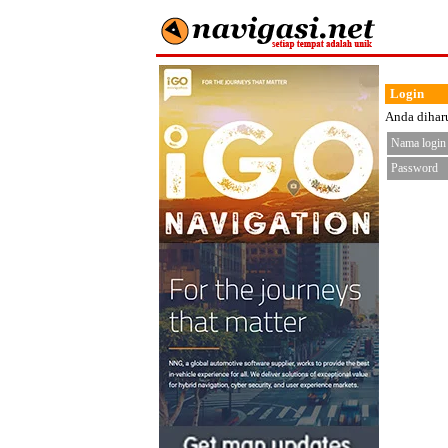
Login
Anda diharu
Nama login
Password
< fo