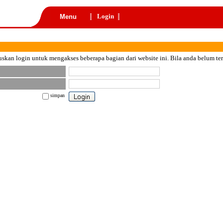
Login
Menu
skan login untuk mengakses beberapa bagian dari website ini. Bila anda belum te
simpan
nt color="black">