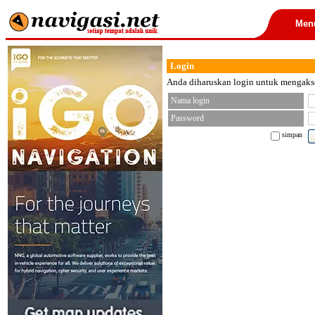
Men
Login
Anda diharuskan login untuk mengakses
Nama login
Password
simpan
< font color="black">