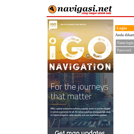
Login
Anda diharu
Nama login
Password
< fo