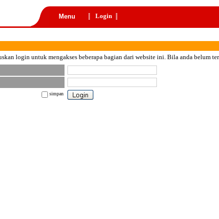
Login
Menu
skan login untuk mengakses beberapa bagian dari website ini. Bila anda belum te
simpan
nt color="black">