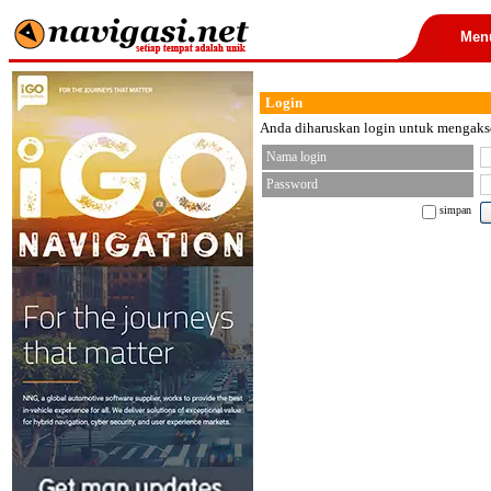
Men
Login
Anda diharuskan login untuk mengakses
Nama login
Password
simpan
< font color="black">