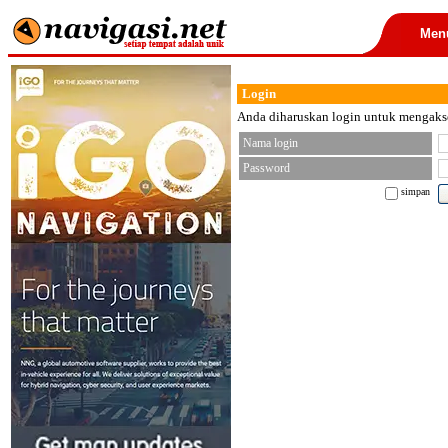
Men
Login
Anda diharuskan login untuk mengakses
Nama login
Password
simpan
< font color="black">