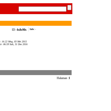
ID:
4x8s90s
Info:
-
r: 16:22 Mng, 03 Mei 2015
ir: 06:59 Sab, 31 Des 2016