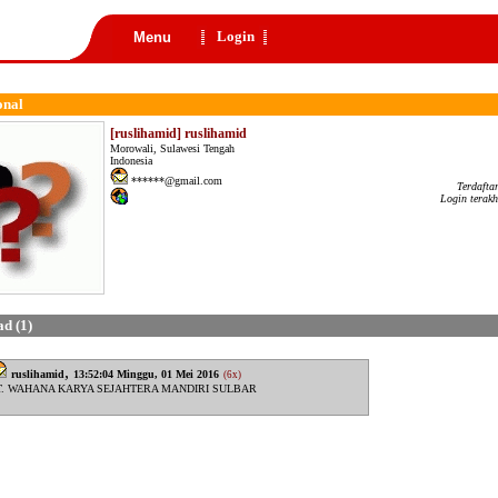
Login
Menu
onal
[ruslihamid] ruslihamid
Morowali, Sulawesi Tengah
Indonesia
******@gmail.com
Terdafta
Login terakh