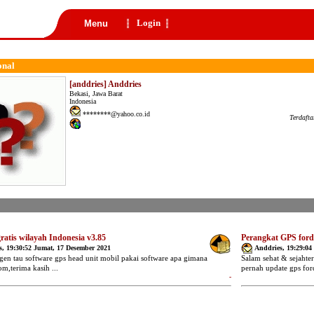
Login
Menu
onal
[anddries] Anddries
Bekasi, Jawa Barat
Indonesia
********@yahoo.co.id
Terdaft