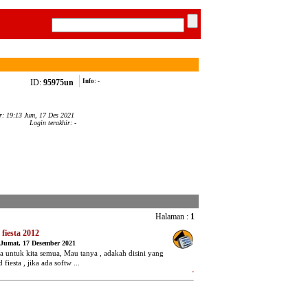
ID:
95975un
Info:
-
ar: 19:13 Jum, 17 Des 2021
Login terakhir: -