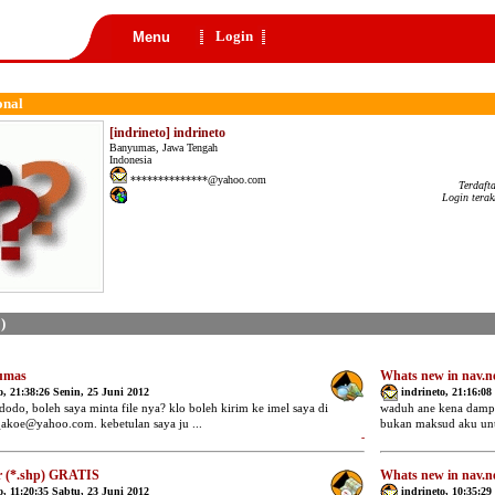
Login
Menu
onal
[indrineto] indrineto
Banyumas, Jawa Tengah
Indonesia
**************@yahoo.com
Terdaft
Login terak