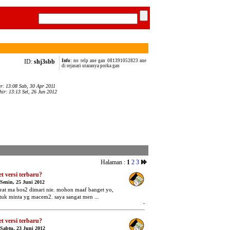
ID:
shj3sbb
Info:
no telp ane gan 081391052823 ane
di rejasari utaranya porka gan
ar: 13:08 Sab, 30 Apr 2011
hir: 13:13 Sel, 26 Jun 2012