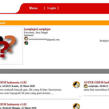
Login
Menu
onal
[sariplajer] sariplajer
Purworejo, Jawa Tengah
Indonesia
***************@gmail.com
Terdafta