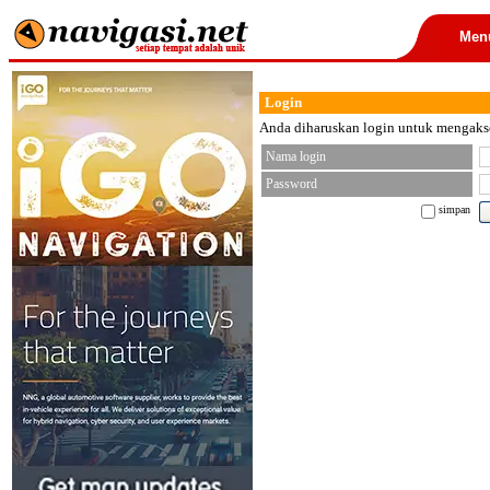
Men
Login
Anda diharuskan login untuk mengakses
Nama login
Password
simpan
< font color="black">