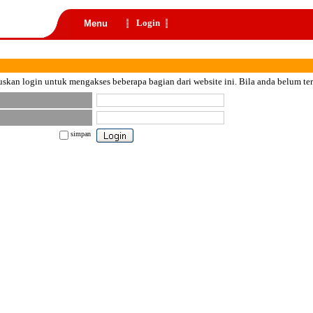
Login
Menu
skan login untuk mengakses beberapa bagian dari website ini. Bila anda belum te
simpan
nt color="black">