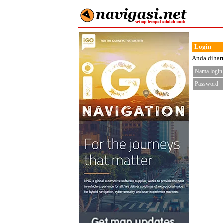
Login
Anda diharu
Nama login
Password
< fo